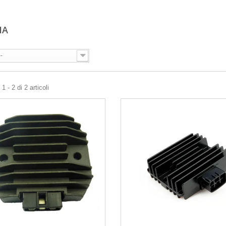
HA
--
 - 2 di 2 articoli