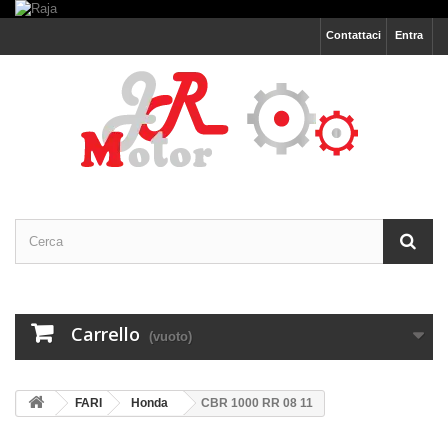
Contattaci
Entra
Carrello
(vuoto)
FARI
Honda
CBR 1000 RR 08 11