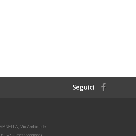
Seguici
ANELLA, Via Archimede
 P. IVA.: IT02490920903