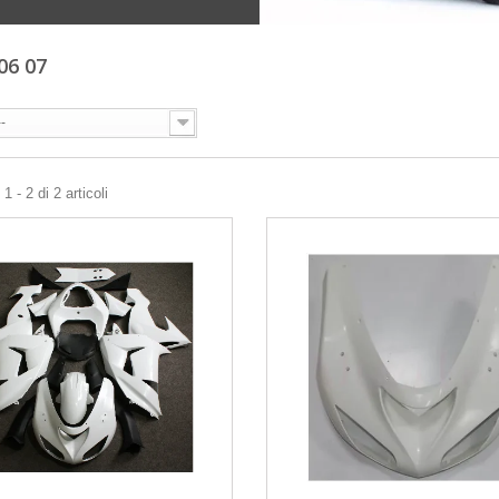
 06 07
--
 - 2 di 2 articoli