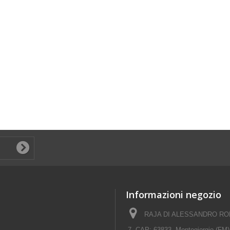
Informazioni negozio
RAJA DI ALESSANDRO ROM
7, CAP: 63833, Montegiorgio (FM)