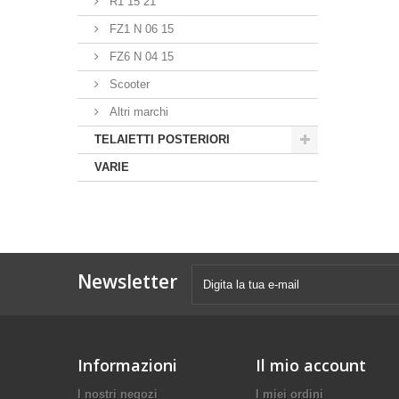
R1 15 21
FZ1 N 06 15
FZ6 N 04 15
Scooter
Altri marchi
TELAIETTI POSTERIORI
VARIE
Newsletter
Informazioni
Il mio account
I nostri negozi
I miei ordini