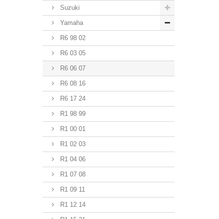
Suzuki
Yamaha
R6 98 02
R6 03 05
R6 06 07
R6 08 16
R6 17 24
R1 98 99
R1 00 01
R1 02 03
R1 04 06
R1 07 08
R1 09 11
R1 12 14