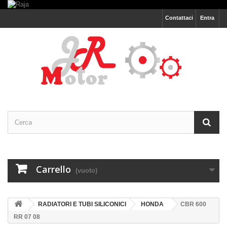
Contattaci
Entra
Carrello
(vuoto)
RADIATORI E TUBI SILICONICI
HONDA
CBR 600
RR 07 08