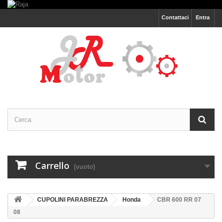
Contattaci
Entra
Carrello
(vuoto)
CUPOLINI PARABREZZA
Honda
CBR 600 RR 07
08