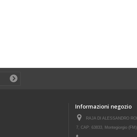
Informazioni negozio
RAJA DI ALESSANDRO ROM
7, CAP: 63833, Montegiorgio (FM)