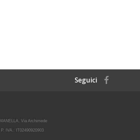
Seguici
ANELLA, Via Archimede
 P. IVA.: IT02490920903