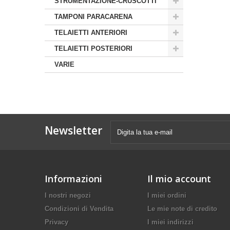
STRUMENTAZIONE-CRUSCOTTI
TAMPONI PARACARENA
TELAIETTI ANTERIORI
TELAIETTI POSTERIORI
VARIE
Newsletter
Informazioni
Il mio account
I nostri negozi
I miei ordini
Condizioni di Vendita
Le mie note di credito
Privacy
I miei indirizzi