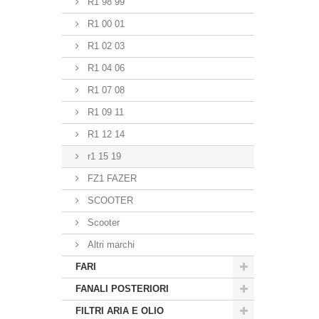
R1 98 99
R1 00 01
R1 02 03
R1 04 06
R1 07 08
R1 09 11
R1 12 14
r1 15 19
FZ1 FAZER
SCOOTER
Scooter
Altri marchi
FARI
FANALI POSTERIORI
FILTRI ARIA E OLIO