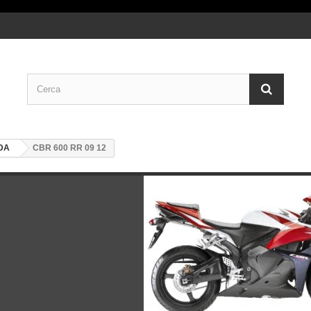
DA
CBR 600 RR 09 12