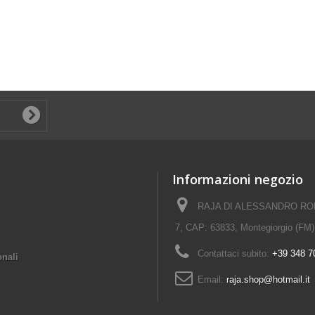
Informazioni negozio
RAJA DI ALESSANDRO ROM
7, CAP: 63833, Montegiorgio (FM)
Contattaci subito:
+39 348 7
onali
Email:
raja.shop@hotmail.it