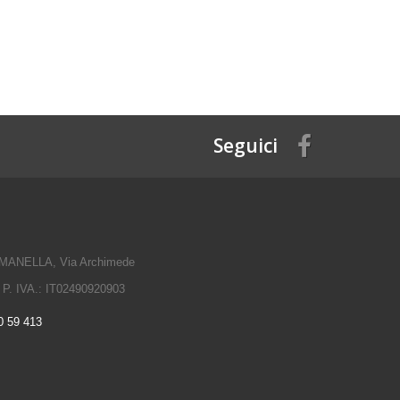
Seguici
ANELLA, Via Archimede
 P. IVA.: IT02490920903
0 59 413