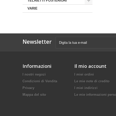
TELAIETTI POSTERIORI
VARIE
Newsletter
Informazioni
Il mio account
I nostri negozi
I miei ordini
Condizioni di Vendita
Le mie note di credito
Privacy
I miei indirizzi
Mappa del sito
Le mie informazioni pers