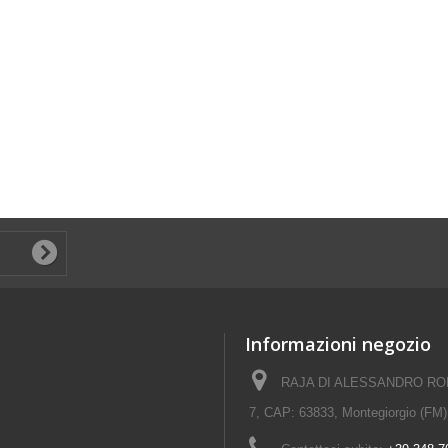
Informazioni negozio
RAJA DI ALESSANDRO ROM
7, CAP: 63833, Montegiorgio (FM)