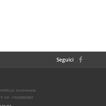
Seguici
ANELLA, Via Archimede
 P. IVA.: IT02490920903