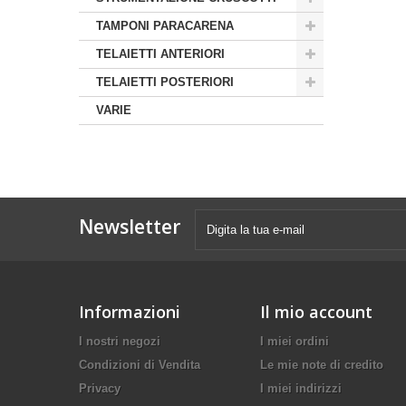
TAMPONI PARACARENA
TELAIETTI ANTERIORI
TELAIETTI POSTERIORI
VARIE
Newsletter
Informazioni
Il mio account
I nostri negozi
I miei ordini
Condizioni di Vendita
Le mie note di credito
Privacy
I miei indirizzi