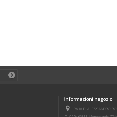
Informazioni negozio
RAJA DI ALESSANDRO ROM
7, CAP: 63833, Montegiorgio (FM)