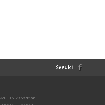
Seguici
ANELLA, Via Archimede
 P. IVA.: IT02490920903