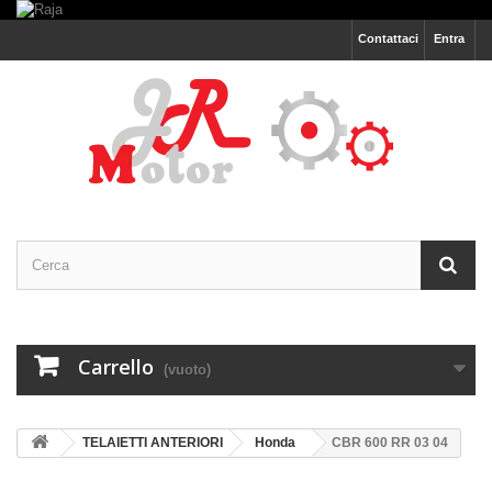
Contattaci
Entra
Carrello
(vuoto)
TELAIETTI ANTERIORI
Honda
CBR 600 RR 03 04