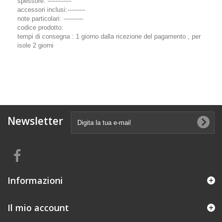
spessore: ------------
accessori inclusi:---------
note particolari: ----------
codice prodotto:
tempi di consegna : 1 giorno dalla ricezione del pagamento , per
isole 2 giorni
Newsletter
Informazioni
Il mio account