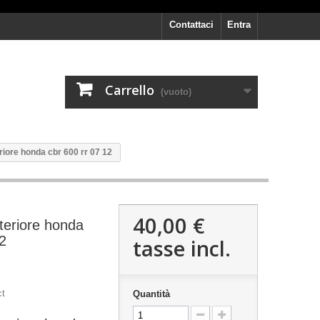
Contattaci
Entra
Carrello
(vuoto)
riore honda cbr 600 rr 07 12
40,00 €
teriore honda
12
tasse incl.
ct
Quantità