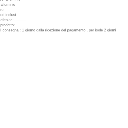
 alluminio
e:--------
i inclusi:---------
ticolari:-----------
prodotto:
i consegna : 1 giorno dalla ricezione del pagamento , per isole 2 giorni