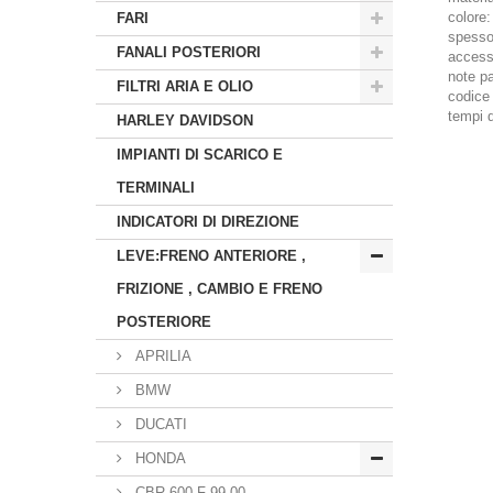
colore:
FARI
spessor
FANALI POSTERIORI
accessor
note par
FILTRI ARIA E OLIO
codice 
tempi d
HARLEY DAVIDSON
IMPIANTI DI SCARICO E
TERMINALI
INDICATORI DI DIREZIONE
LEVE:FRENO ANTERIORE ,
FRIZIONE , CAMBIO E FRENO
POSTERIORE
APRILIA
BMW
DUCATI
HONDA
CBR 600 F 99 00