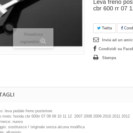
Leva freno pos
cbr 600 rr 07 
Twitta
Condi
Visualizza
Invia ad un ami
ingrandito
Condividi su Face
Stampa
TAGLI
o: leva pedale freno posteriore
o moto: honda cbr 600rr 07 08 09 10 11 12 2007 2008 2009 2010 2011 2012
i merce: nuovo
io: sostituisce l 'originale senza alcuna modifica
le: alluminio