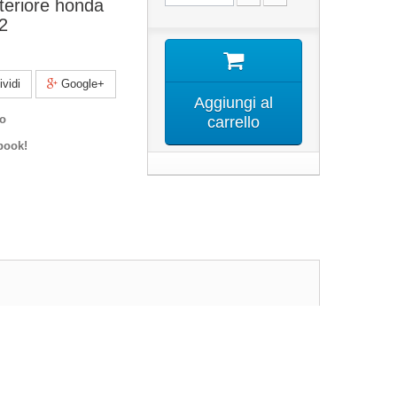
teriore honda
12
vidi
Google+
Aggiungi al
co
carrello
book!