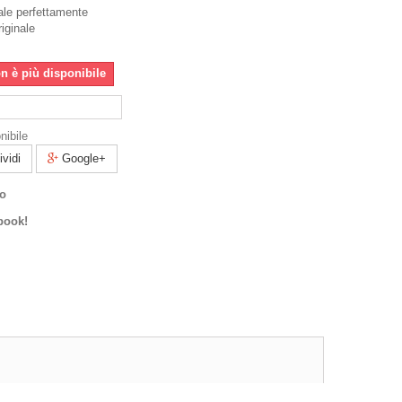
ale perfettamente
riginale
n è più disponibile
nibile
vidi
Google+
co
book!