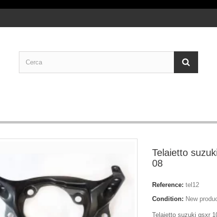
Telaietto suzuk
08
Reference:
tel12
Condition:
New produ
Telaietto suzuki gsxr 