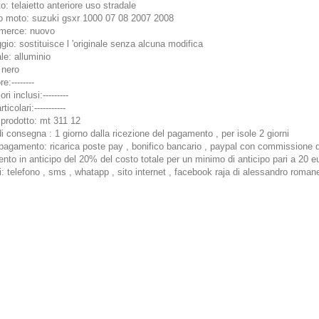
o: telaietto anteriore uso stradale
o moto: suzuki gsxr 1000 07 08 2007 2008
i merce: nuovo
io: sostituisce l 'originale senza alcuna modifica
le: alluminio
 nero
e:--------
i inclusi:---------
ticolari:-----------
 prodotto: mt 311 12
i consegna : 1 giorno dalla ricezione del pagamento , per isole 2 giorni
i pagamento: ricarica poste pay , bonifico bancario , paypal con commission
to in anticipo del 20% del costo totale per un minimo di anticipo pari a 20 e
i: telefono , sms , whatapp , sito internet , facebook raja di alessandro romane