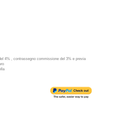
e del 4% , contrassegno commissione del 3% e previa
uro
lla