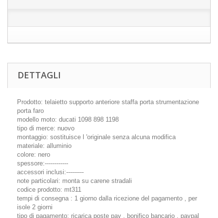
DETTAGLI
Prodotto: telaietto supporto anteriore staffa porta strumentazione
porta faro
modello moto: ducati 1098 898 1198
tipo di merce: nuovo
montaggio: sostituisce l 'originale senza alcuna modifica
materiale: alluminio
colore: nero
spessore:------------
accessori inclusi:---------
note particolari: monta su carene stradali
codice prodotto: mt311
tempi di consegna : 1 giorno dalla ricezione del pagamento , per
isole 2 giorni
tipo di pagamento: ricarica poste pay , bonifico bancario , paypal