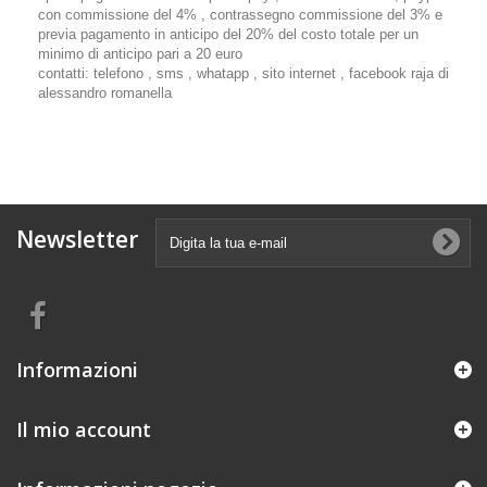
con commissione del 4% , contrassegno commissione del 3% e
previa pagamento in anticipo del 20% del costo totale per un
minimo di anticipo pari a 20 euro
contatti: telefono , sms , whatapp , sito internet , facebook raja di
alessandro romanella
Newsletter
Informazioni
Il mio account