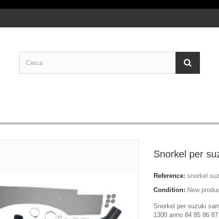
Snorkel per su
Reference:
snorkel su
Condition:
New produ
Snorkel per suzuki sam
1300 anno 84 85 86 87