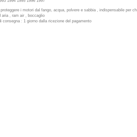
993 1994 1995 1996 1997
 proteggere i motori dal fango, acqua, polvere e sabbia , indispensabile per chi
 aria , ram air , boccaglio
di consegna : 1 giorno dalla ricezione del pagamento