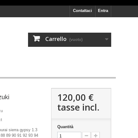
Contattaci
Entra
Carrello
(vuoto)
120,00 €
zuki
tasse incl.
zu
ct
Quantità
urai sierra gypsy 1.3
 88 89 90 91 92 93 94